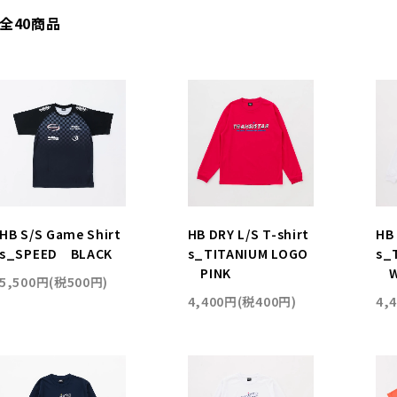
全40商品
HB S/S Game Shirt
HB DRY L/S T-shirt
HB 
s_SPEED BLACK
s_TITANIUM LOGO
s_
PINK
W
5,500円(税500円)
4,400円(税400円)
4,