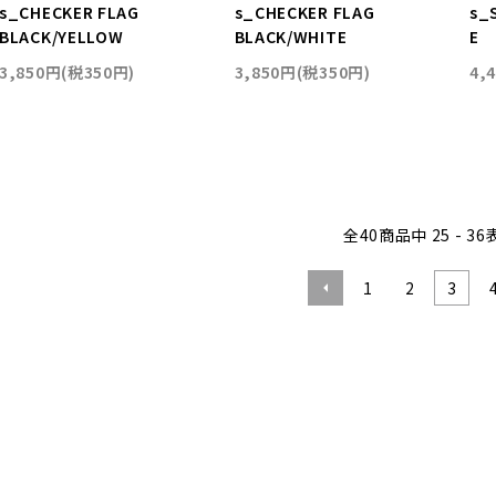
s_CHECKER FLAG
s_CHECKER FLAG
s_
BLACK/YELLOW
BLACK/WHITE
E
3,850円(税350円)
3,850円(税350円)
4,
全
40
商品中
25 - 36
1
2
3