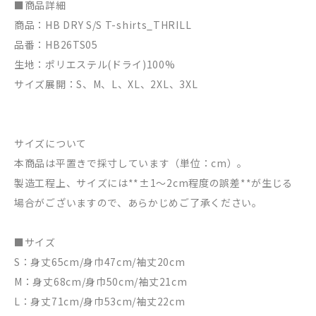
■商品詳細
商品：HB DRY S/S T-shirts_THRILL
品番：HB26TS05
生地：ポリエステル(ドライ)100%
サイズ展開：S、M、L、XL、2XL、3XL
サイズについて
本商品は平置きで採寸しています（単位：cm）。
製造工程上、サイズには**±1〜2cm程度の誤差**が生じる
場合がございますので、あらかじめご了承ください。
■サイズ
S：身丈65cm/身巾47cm/袖丈20cm
M：身丈68cm/身巾50cm/袖丈21cm
L：身丈71cm/身巾53cm/袖丈22cm