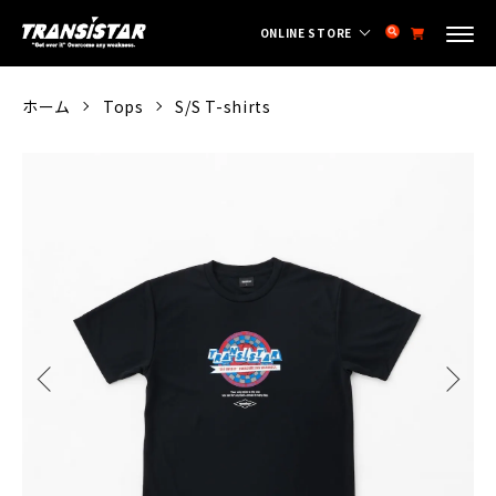
ONLINE STORE
ホーム
Tops
S/S T-shirts